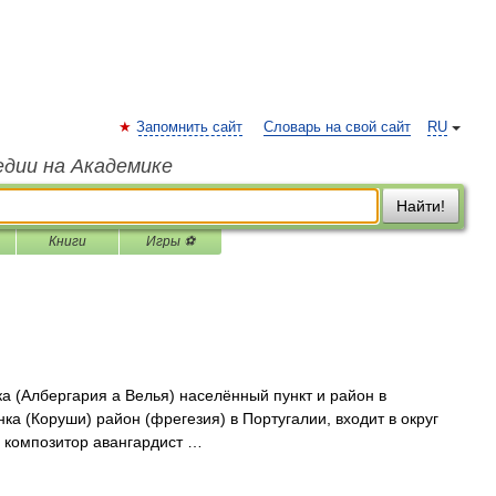
Запомнить сайт
Словарь на свой сайт
RU
едии на Академике
Найти!
Книги
Игры ⚽
 (Албергария а Велья) населённый пункт и район в
нка (Коруши) район (фрегезия) в Португалии, входит в округ
й композитор авангардист …