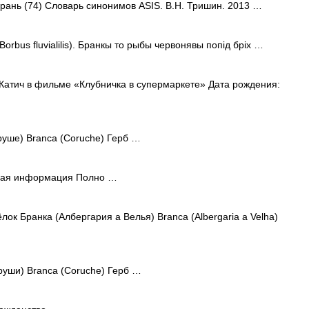
брань (74) Словарь синонимов ASIS. В.Н. Тришин. 2013 …
Borbus fluvіаlilis). Бранкы то рыбы червонявы попід бріх …
Катич в фильме «Клубничка в супермаркете» Дата рождения:
уше) Branca (Coruche) Герб …
ная информация Полно …
ок Бранка (Албергария а Велья) Branca (Albergaria a Velha)
уши) Branca (Coruche) Герб …