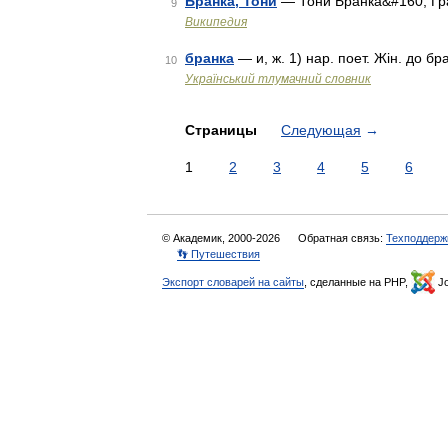
Бранка, Тони
— Тони Бранка&#160; Гр
9
Википедия
бранка
— и, ж. 1) нар. поет. Жін. до бр
10
Український тлумачний словник
Страницы
Следующая
→
1
2
3
4
5
6
© Академик, 2000-2026
Обратная связь:
Техподдерж
👣 Путешествия
Экспорт словарей на сайты
, сделанные на PHP,
Jo