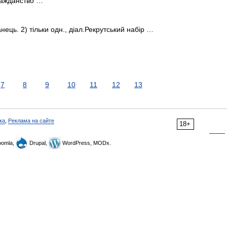
ажданство …
анець. 2) тільки одн., діал.Рекрутський набір …
7
8
9
10
11
12
13
ка
,
Реклама на сайте
18+
omla,
Drupal,
WordPress, MODx.