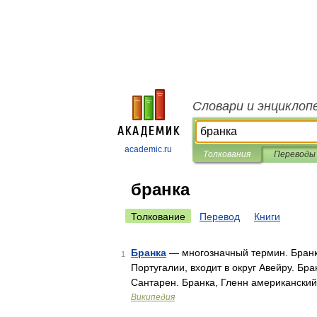
Словари и энциклоп
academic.ru
Толкования
Переводы
бранка
Толкование
Перевод
Книги
Бранка
— многозначный термин. Бранка
1
Португалии, входит в округ Авейру. Бра
Сантарен. Бранка, Гленн американски
Википедия