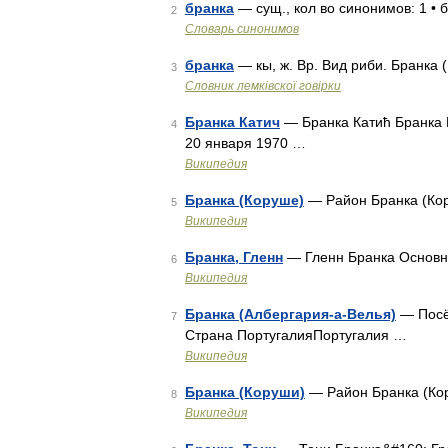
бранка
— сущ., кол во синонимов: 1 • 
2
Словарь синонимов
бранка
— кы, ж. Вр. Вид риби. Бранка (
3
Словник лемківскої говірки
Бранка Катич
— Бранка Катић Бранка 
4
20 января 1970 …
Википедия
Бранка (Коруше)
— Район Бранка (Кор
5
Википедия
Бранка, Гленн
— Гленн Бранка Основ
6
Википедия
Бранка (Албергария-а-Велья)
— Посёл
7
Страна ПортугалияПортугалия …
Википедия
Бранка (Коруши)
— Район Бранка (Кор
8
Википедия